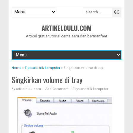
ARTIKELDULU.COM
Artikel gratis tutorial cerita seru dan bermanfaat
Home
»
Tips and trik komputer
»
Singkirkan volume di tray
Singkirkan volume di tray
By
artikeldulu.com
—
Add Comment
—
Tips and trik komputer