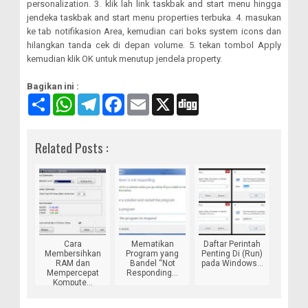
personalization. 3. klik lah link taskbak and start menu hingga
jendeka taskbak and start menu properties terbuka. 4. masukan
ke tab notifikasion Area, kemudian cari boks system icons dan
hilangkan tanda cek di depan volume. 5. tekan tombol Apply
kemudian klik OK untuk menutup jendela property.
Bagikan ini :
S
W
T
F
E
X
D
a
h
e
a
m
i
m
a
l
c
a
g
b
t
e
e
i
g
Related Posts :
u
s
g
b
l
n
A
r
o
g
p
a
o
p
m
k
Cara
Mematikan
Daftar Perintah
Membersihkan
Program yang
Penting Di (Run)
RAM dan
Bandel “Not
pada Windows...
Mempercepat
Responding...
Kompute...