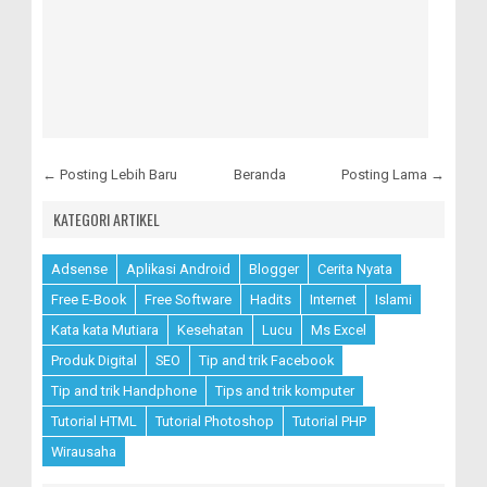
← Posting Lebih Baru
Beranda
Posting Lama →
KATEGORI ARTIKEL
Adsense
Aplikasi Android
Blogger
Cerita Nyata
Free E-Book
Free Software
Hadits
Internet
Islami
Kata kata Mutiara
Kesehatan
Lucu
Ms Excel
Produk Digital
SEO
Tip and trik Facebook
Tip and trik Handphone
Tips and trik komputer
Tutorial HTML
Tutorial Photoshop
Tutorial PHP
Wirausaha