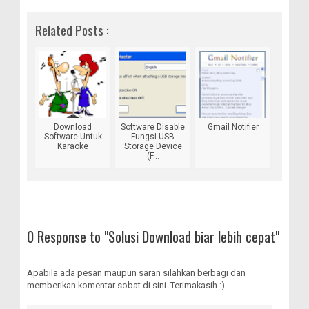
m
a
l
c
a
g
b
t
e
e
i
g
Related Posts :
u
s
g
b
l
n
A
r
o
g
p
a
o
p
m
k
Download
Software Disable
Gmail Notifier
Software Untuk
Fungsi USB
Karaoke
Storage Device
(F...
0 Response to "Solusi Download biar lebih cepat"
Apabila ada pesan maupun saran silahkan berbagi dan
memberikan komentar sobat di sini. Terimakasih :)