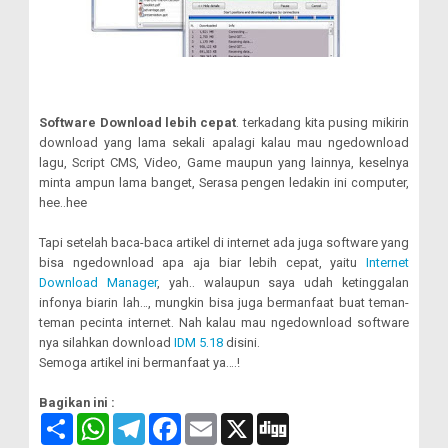
Software Download lebih cepat
. terkadang kita pusing mikirin
download yang lama sekali apalagi kalau mau ngedownload
lagu, Script CMS, Video, Game maupun yang lainnya, keselnya
minta ampun lama banget, Serasa pengen ledakin ini computer,
hee..hee
Tapi setelah baca-baca artikel di internet ada juga software yang
bisa ngedownload apa aja biar lebih cepat, yaitu
Internet
Download Manager
, yah.. walaupun saya udah ketinggalan
infonya biarin lah…, mungkin bisa juga bermanfaat buat teman-
teman pecinta internet. Nah kalau mau ngedownload software
nya silahkan download
IDM 5.18
disini.
Semoga artikel ini bermanfaat ya….!
Bagikan ini :
S
W
T
F
E
X
D
a
h
e
a
m
i