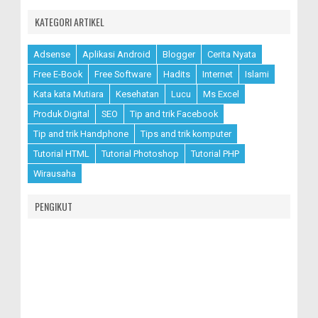
KATEGORI ARTIKEL
Adsense
Aplikasi Android
Blogger
Cerita Nyata
Free E-Book
Free Software
Hadits
Internet
Islami
Kata kata Mutiara
Kesehatan
Lucu
Ms Excel
Produk Digital
SEO
Tip and trik Facebook
Tip and trik Handphone
Tips and trik komputer
Tutorial HTML
Tutorial Photoshop
Tutorial PHP
Wirausaha
PENGIKUT