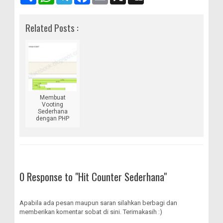
a
h
e
a
m
i
m
a
l
c
a
g
b
t
e
e
i
g
Related Posts :
u
s
g
b
l
n
A
r
o
g
p
a
o
p
m
k
Membuat
Vooting
Sederhana
dengan PHP
0 Response to "Hit Counter Sederhana"
Apabila ada pesan maupun saran silahkan berbagi dan
memberikan komentar sobat di sini. Terimakasih :)