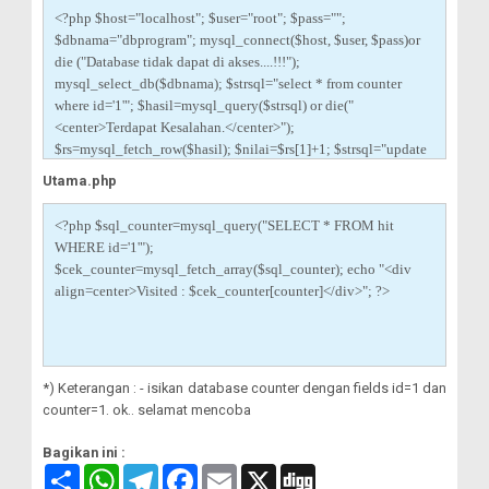
<?php $host="localhost"; $user="root"; $pass="";
$dbnama="dbprogram"; mysql_connect($host, $user, $pass)or
die ("Database tidak dapat di akses....!!!");
mysql_select_db($dbnama); $strsql="select * from counter
where id='1'"; $hasil=mysql_query($strsql) or die("
<center>Terdapat Kesalahan.</center>");
$rs=mysql_fetch_row($hasil); $nilai=$rs[1]+1; $strsql="update
counter set counter='$nilai' where id='1'";
Utama.php
$hasil=mysql_query($strsql) or die("<center>Terdapat
Kesalahan.</center>"); echo "<script
<?php $sql_counter=mysql_query("SELECT * FROM hit
language=javascript>document.location='utama.php'</script>";
WHERE id='1'");
?>
$cek_counter=mysql_fetch_array($sql_counter); echo "<div
align=center>Visited : $cek_counter[counter]</div>"; ?>
*) Keterangan : - isikan database counter dengan fields id=1 dan
counter=1. ok.. selamat mencoba
Bagikan ini :
S
W
T
F
E
X
D