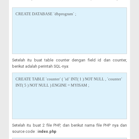
CREATE DATABASE `dbprogram` ;
Setelah itu buat table counter dengan field id dan counter,
berikut adalah perintah SQL-nya:
CREATE TABLE `counter` ( `id` INT( 1 ) NOT NULL , `counter`
INT( 5 ) NOT NULL ) ENGINE = MYISAM ;
Setelah itu buat 2 file PHP, dan berikut nama file PHP nya dan
source code :
index.php