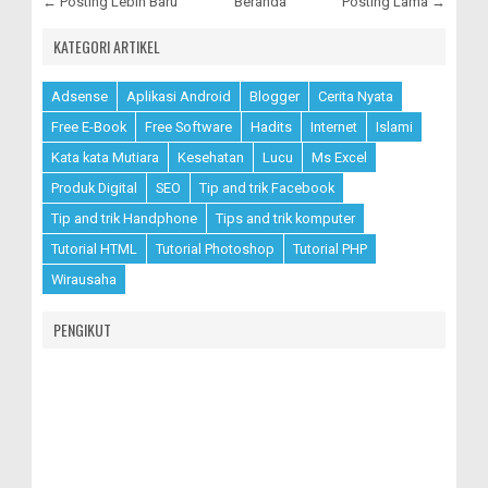
← Posting Lebih Baru
Beranda
Posting Lama →
KATEGORI ARTIKEL
Adsense
Aplikasi Android
Blogger
Cerita Nyata
Free E-Book
Free Software
Hadits
Internet
Islami
Kata kata Mutiara
Kesehatan
Lucu
Ms Excel
Produk Digital
SEO
Tip and trik Facebook
Tip and trik Handphone
Tips and trik komputer
Tutorial HTML
Tutorial Photoshop
Tutorial PHP
Wirausaha
PENGIKUT