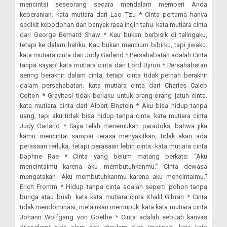
mencintai seseorang secara mendalam memberi Anda
keberanian. kata mutiara dari Lao Tzu * Cinta pertama hanya
sedikit kebodohan dan banyak rasa ingin tahu. kata mutiara cinta
dari George Bernard Shaw * Kau bukan berbisik di telingaku,
tetapi ke dalam hatiku. Kau bukan mencium bibirku, tapi jiwaku.
kata mutiara cinta dari Judy Garland * Persahabatan adalah Cinta
tanpa sayap! kata mutiara cinta dari Lord Byron * Persahabatan
sering berakhir dalam cinta, tetapi cinta tidak pernah berakhir
dalam persahabatan. kata mutiara cinta dari Charles Caleb
Colton * Gravitasi tidak berlaku untuk orang-orang jatuh cinta.
kata mutiara cinta dari Albert Einstein * Aku bisa hidup tanpa
uang, tapi aku tidak bisa hidup tanpa cinta. kata mutiara cinta
Judy Garland * Saya telah menemukan paradoks, bahwa jika
kamu mencintai sampai terasa menyakitkan, tidak akan ada
perasaan terluka, tetapi perasaan lebih cinta. kata mutiara cinta
Daphne Rae * Cinta yang belum matang berkata: “Aku
mencintaimu karena aku membutuhkanmu.” Cinta dewasa
mengatakan “Aku membutuhkanmu karena aku mencintaimu.”
Erich Fromm * Hidup tanpa cinta adalah seperti pohon tanpa
bunga atau buah. kata kata mutiara cinta Khalil Gibran * Cinta
tidak mendominasi, melainkan memupuk. kata kata mutiara cinta
Johann Wolfgang von Goethe * Cinta adalah sebuah kanvas