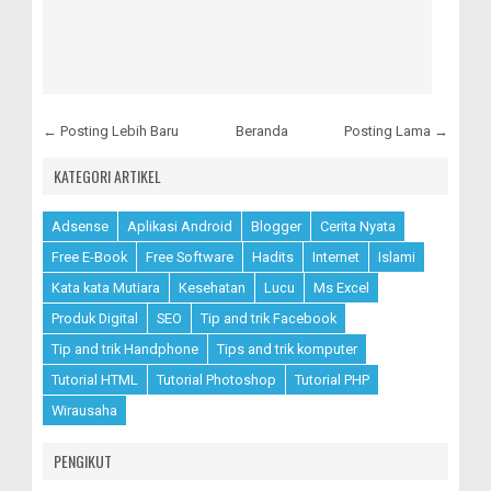
← Posting Lebih Baru
Beranda
Posting Lama →
KATEGORI ARTIKEL
Adsense
Aplikasi Android
Blogger
Cerita Nyata
Free E-Book
Free Software
Hadits
Internet
Islami
Kata kata Mutiara
Kesehatan
Lucu
Ms Excel
Produk Digital
SEO
Tip and trik Facebook
Tip and trik Handphone
Tips and trik komputer
Tutorial HTML
Tutorial Photoshop
Tutorial PHP
Wirausaha
PENGIKUT