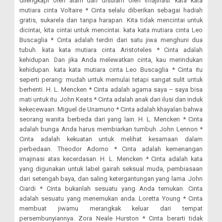
dilengkapi oleh alam dan disulam oleh imajinasi. kata kata
mutiara cinta Voltaire * Cinta selalu diberikan sebagai hadiah
gratis, sukarela dan tanpa harapan. Kita tidak mencintai untuk
dicintai, kita cintai untuk mencintai. kata kata mutiara cinta Leo
Buscaglia * Cinta adalah terdiri dari satu jiwa menghuni dua
tubuh. kata kata mutiara cinta Aristoteles * Cinta adalah
kehidupan. Dan jika Anda melewatkan cinta, kau merindukan
kehidupan. kata kata mutiara cinta Leo Buscaglia * Cinta itu
seperti perang: mudah untuk memulai tetapi sangat sulit untuk
berhenti. H. L. Mencken * Cinta adalah agama saya – saya bisa
mati untuk itu. John Keats * Cinta adalah anak dari ilusi dan induk
kekecewaan. Miguel de Unamuno * Cinta adalah khayalan bahwa
seorang wanita berbeda dari yang lain. H. L. Mencken * Cinta
adalah bunga Anda harus membiarkan tumbuh. John Lennon *
Cinta adalah kekuatan untuk melihat kesamaan dalam
perbedaan. Theodor Adorno * Cinta adalah kemenangan
imajinasi atas kecerdasan. H. L. Mencken * Cinta adalah kata
yang digunakan untuk label gairah seksual muda, pembiasaan
dari setengah baya, dan saling ketergantungan yang lama. John
Ciardi * Cinta bukanlah sesuatu yang Anda temukan. Cinta
adalah sesuatu yang menemukan anda. Loretta Young * Cinta
membuat jiwamu merangkak keluar dari tempat
persembunyiannya. Zora Neale Hurston * Cinta berarti tidak