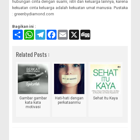
hubungan cinta dengan suami, istri dan keluarga lainnya, karena
kekuatan cinta keluarga adalah kekuatan umat manusia. Pustaka
: greenbydiamond.com
Bagikan ini :
S
W
T
F
E
X
D
a
h
e
a
m
i
m
a
l
c
a
g
b
t
e
e
i
g
Related Posts :
u
s
g
b
l
n
A
r
o
g
p
a
o
p
m
k
Gambar gambar
Hati-hati dengan
Sehat Itu Kaya
kata kata
perkataanmu
motivasi