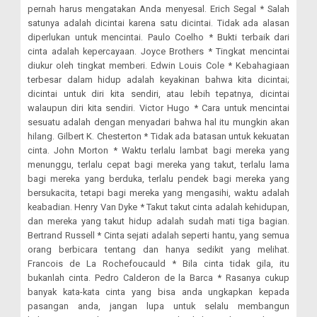
pernah harus mengatakan Anda menyesal. Erich Segal * Salah
satunya adalah dicintai karena satu dicintai. Tidak ada alasan
diperlukan untuk mencintai. Paulo Coelho * Bukti terbaik dari
cinta adalah kepercayaan. Joyce Brothers * Tingkat mencintai
diukur oleh tingkat memberi. Edwin Louis Cole * Kebahagiaan
terbesar dalam hidup adalah keyakinan bahwa kita dicintai;
dicintai untuk diri kita sendiri, atau lebih tepatnya, dicintai
walaupun diri kita sendiri. Victor Hugo * Cara untuk mencintai
sesuatu adalah dengan menyadari bahwa hal itu mungkin akan
hilang. Gilbert K. Chesterton * Tidak ada batasan untuk kekuatan
cinta. John Morton * Waktu terlalu lambat bagi mereka yang
menunggu, terlalu cepat bagi mereka yang takut, terlalu lama
bagi mereka yang berduka, terlalu pendek bagi mereka yang
bersukacita, tetapi bagi mereka yang mengasihi, waktu adalah
keabadian. Henry Van Dyke * Takut takut cinta adalah kehidupan,
dan mereka yang takut hidup adalah sudah mati tiga bagian.
Bertrand Russell * Cinta sejati adalah seperti hantu, yang semua
orang berbicara tentang dan hanya sedikit yang melihat.
Francois de La Rochefoucauld * Bila cinta tidak gila, itu
bukanlah cinta. Pedro Calderon de la Barca * Rasanya cukup
banyak kata-kata cinta yang bisa anda ungkapkan kepada
pasangan anda, jangan lupa untuk selalu membangun