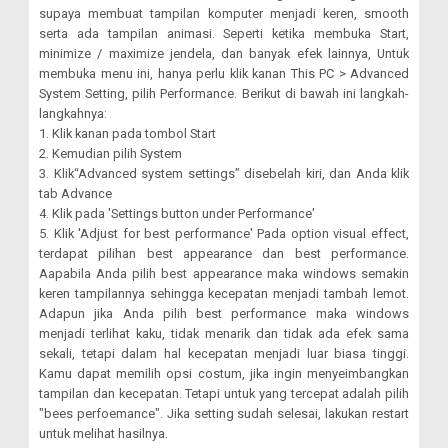
supaya membuat tampilan komputer menjadi keren, smooth
serta ada tampilan animasi. Seperti ketika membuka Start,
minimize / maximize jendela, dan banyak efek lainnya, Untuk
membuka menu ini, hanya perlu klik kanan This PC > Advanced
System Setting, pilih Performance. Berikut di bawah ini langkah-
langkahnya:
1. Klik kanan pada tombol Start
2. Kemudian pilih System
3. Klik“Advanced system settings” disebelah kiri, dan Anda klik
tab Advance
4. Klik pada 'Settings button under Performance'
5. Klik 'Adjust for best performance' Pada option visual effect,
terdapat pilihan best appearance dan best performance.
Aapabila Anda pilih best appearance maka windows semakin
keren tampilannya sehingga kecepatan menjadi tambah lemot.
Adapun jika Anda pilih best performance maka windows
menjadi terlihat kaku, tidak menarik dan tidak ada efek sama
sekali, tetapi dalam hal kecepatan menjadi luar biasa tinggi.
Kamu dapat memilih opsi costum, jika ingin menyeimbangkan
tampilan dan kecepatan. Tetapi untuk yang tercepat adalah pilih
"bees perfoemance". Jika setting sudah selesai, lakukan restart
untuk melihat hasilnya.