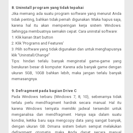
8. Uninstall program yang tidak tepakai
Jika memang ada suatu program software yang menurut Anda
tidak penting, bahkan tidak pernah digunakan. Maka hapus saja,
karena hal itu akan memperingan kerja sistem Windows.
Sehingga membuatnya semakin cepat. Cara uninstal software:
1. Klik kanan Start button
2. Klik 'Programs and Features'
3. Pilih software yang tidak digunakan dan untuk menghapusnya
klik “Uninstall/Change”
Tips: hindari terlalu banyak menginstal game-game yang
berukuran besar di komputer. Karena ada banyak game dengan
ukuran 5GB, 10GB bahkan lebih, maka jangan terlalu banyak
memasangnya.
9. Defragment pada bagian Drive C
Pada Windows terbaru (Windows 7, 8, 10), sebenarnya tidak
terlalu perlu mendfragment hardisk secara manual. Hal itu
karena Windows ternyata memiliki jadwal tersendiri untuk
menganalisa dan mendfragment. Hanya saja dalam suatu
kondisi, ketika baru saja mengcopy data yang sangat banyak,
dengan ukuran GB. Dimana sistem belum sempat melakukan
defragment otomatis, maka Anda dapat secara manual