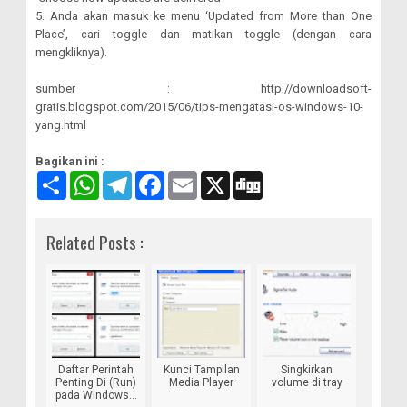
5. Anda akan masuk ke menu ‘Updated from More than One
Place’, cari toggle dan matikan toggle (dengan cara
mengkliknya).
sumber : http://downloadsoft-
gratis.blogspot.com/2015/06/tips-mengatasi-os-windows-10-
yang.html
Bagikan ini :
S
W
T
F
E
X
D
a
h
e
a
m
i
m
a
l
c
a
g
b
t
e
e
i
g
Related Posts :
u
s
g
b
l
n
A
r
o
g
p
a
o
p
m
k
Daftar Perintah
Kunci Tampilan
Singkirkan
Penting Di (Run)
Media Player
volume di tray
pada Windows...