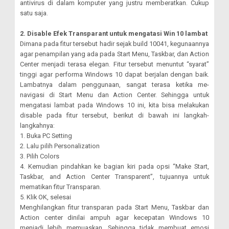
antivirus di dalam komputer yang justru memberatkan. Cukup
satu saja.
2. Disable Efek Transparant untuk mengatasi Win 10 lambat
Dimana pada fitur tersebut hadir sejak build 10041, kegunaannya
agar penampilan yang ada pada Start Menu, Taskbar, dan Action
Center menjadi terasa elegan. Fitur tersebut menuntut “syarat”
tinggi agar performa Windows 10 dapat berjalan dengan baik.
Lambatnya dalam penggunaan, sangat terasa ketika me-
navigasi di Start Menu dan Action Center. Sehingga untuk
mengatasi lambat pada Windows 10 ini, kita bisa melakukan
disable pada fitur tersebut, berikut di bawah ini langkah-
langkahnya:
1. Buka PC Setting
2. Lalu pilih Personalization
3. Pilih Colors
4. Kemudian pindahkan ke bagian kiri pada opsi “Make Start,
Taskbar, and Action Center Transparent”, tujuannya untuk
mematikan fitur Transparan.
5. Klik OK, selesai
Menghilangkan fitur transparan pada Start Menu, Taskbar dan
Action center dinilai ampuh agar kecepatan Windows 10
menjadi lebih memuaskan. Sehingga tidak membuat emosi