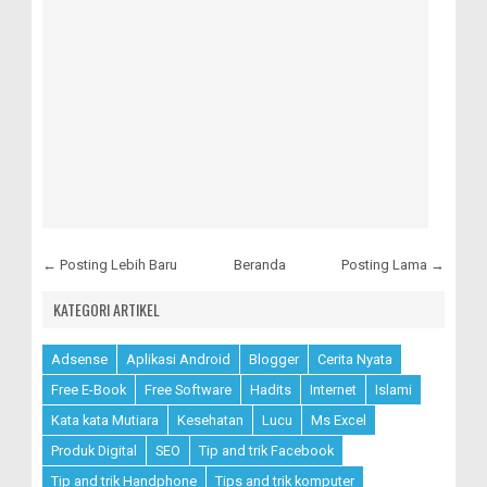
← Posting Lebih Baru
Beranda
Posting Lama →
KATEGORI ARTIKEL
Adsense
Aplikasi Android
Blogger
Cerita Nyata
Free E-Book
Free Software
Hadits
Internet
Islami
Kata kata Mutiara
Kesehatan
Lucu
Ms Excel
Produk Digital
SEO
Tip and trik Facebook
Tip and trik Handphone
Tips and trik komputer