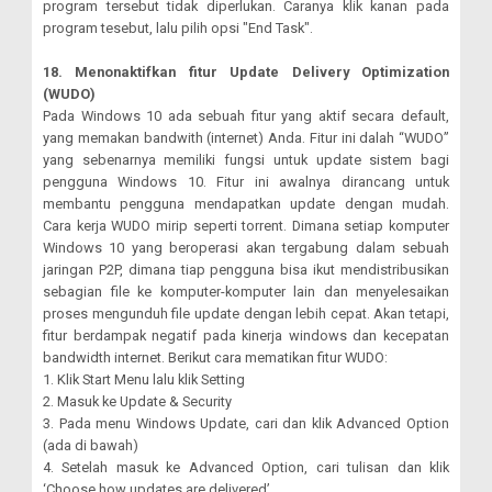
program tersebut tidak diperlukan. Caranya klik kanan pada
program tesebut, lalu pilih opsi "End Task".
18. Menonaktifkan fitur Update Delivery Optimization
(WUDO)
Pada Windows 10 ada sebuah fitur yang aktif secara default,
yang memakan bandwith (internet) Anda. Fitur ini dalah “WUDO”
yang sebenarnya memiliki fungsi untuk update sistem bagi
pengguna Windows 10. Fitur ini awalnya dirancang untuk
membantu pengguna mendapatkan update dengan mudah.
Cara kerja WUDO mirip seperti torrent. Dimana setiap komputer
Windows 10 yang beroperasi akan tergabung dalam sebuah
jaringan P2P, dimana tiap pengguna bisa ikut mendistribusikan
sebagian file ke komputer-komputer lain dan menyelesaikan
proses mengunduh file update dengan lebih cepat. Akan tetapi,
fitur berdampak negatif pada kinerja windows dan kecepatan
bandwidth internet. Berikut cara mematikan fitur WUDO:
1. Klik Start Menu lalu klik Setting
2. Masuk ke Update & Security
3. Pada menu Windows Update, cari dan klik Advanced Option
(ada di bawah)
4. Setelah masuk ke Advanced Option, cari tulisan dan klik
‘Choose how updates are delivered’